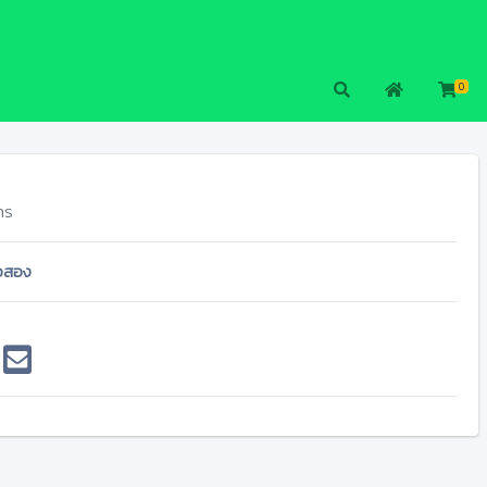
0
าร
ือสอง