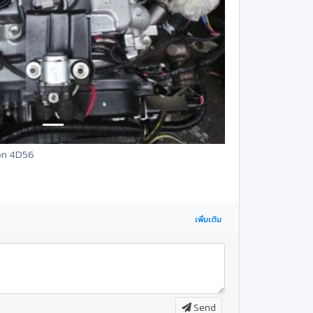
ton 4D56
เพิ่มเติม
Send