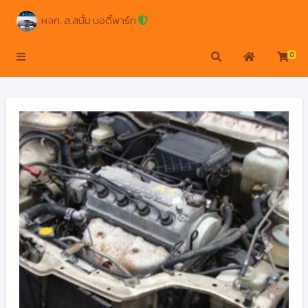
หจก. ส.สนั่น บอดี้พาร์ท
0
Previous
Next