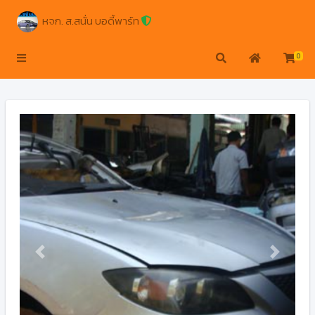
หจก. ส.สนั่น บอดี้พาร์ท
0
Previous
Next