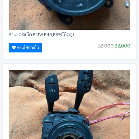
ล้านแตร์แบ็ค BMW E46,E39(โน็ตคู่)
฿2,000
฿2,000
หยิบใส่รถเข็น