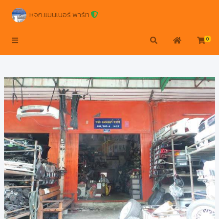
หจก.แมนเนอร์ พาร์ท
0