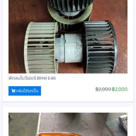
พัดลมโบว์เออร์ BMW E46
฿2,000
฿2,000
หยิบใส่รถเข็น