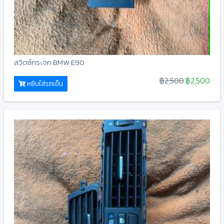
สวิตซ์กระจก BMW E90
฿2,500
฿2,500
หยิบใส่รถเข็น