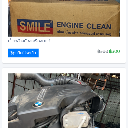
น้ำยาล้างห้องเครื่องยนต์
฿300
฿300
หยิบใส่รถเข็น