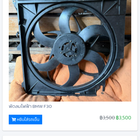
พัดลมไฟฟ้า BMW F30
฿3,500
฿3,500
หยิบใส่รถเข็น