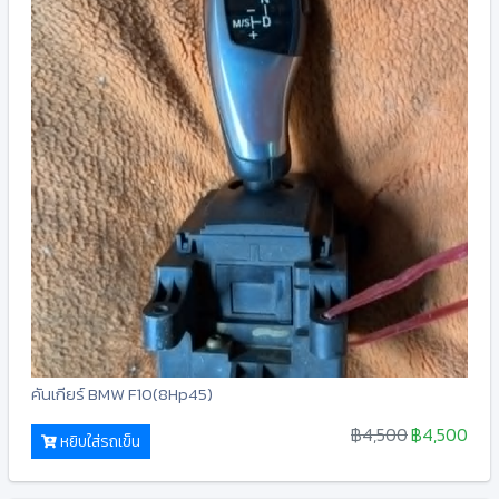
คันเกียร์ BMW F10(8Hp45)
฿4,500
฿4,500
หยิบใส่รถเข็น