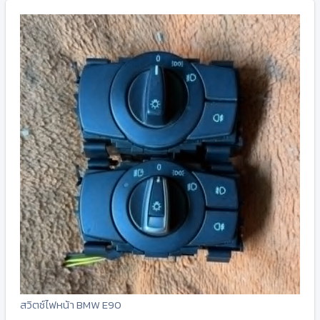
สวิตซ์ไฟหน้า BMW E90