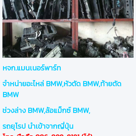
หจก.แมนเนอร์พาร์ท
จำหน่ายอะไหล่ BMW,หัวตัด BMW,ท้ายตัด
BMW
ช่วงล่าง BMW,ล้อแม็กซ์ BMW,
รถยุโรป นำเข้าจากญี่ปุ่น