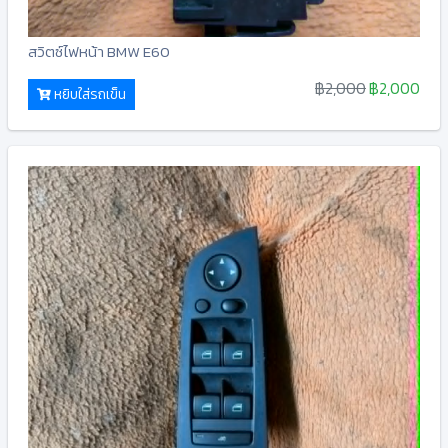
สวิตซ์ไฟหน้า BMW E60
฿2,000
฿2,000
หยิบใส่รถเข็น