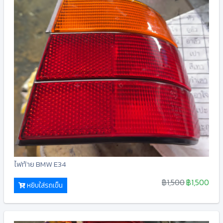
ไฟท้าย BMW E34
฿1,500
฿1,500
หยิบใส่รถเข็น