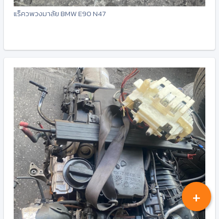
แร็ควพวงมาลัย BMW E90 N47
-
+