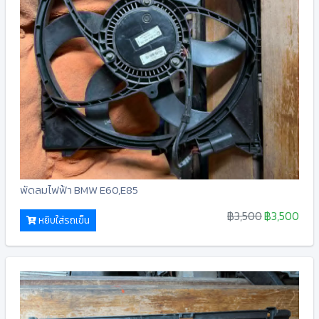
พัดลมไฟฟ้า BMW E60,E85
฿3,500
฿3,500
หยิบใส่รถเข็น