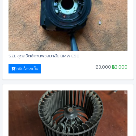
SZL ชุดสวิตซ์แกนพวงมาลัย BMW E90
฿3,000
฿3,000
หยิบใส่รถเข็น