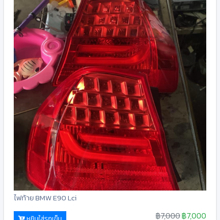
ไฟท้าย BMW E90 Lci
฿7,000
฿7,000
หยิบใส่รถเข็น