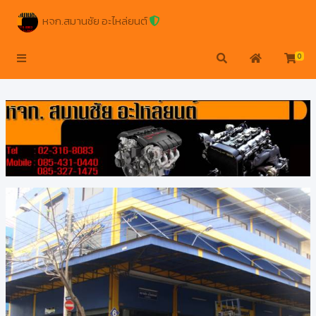
หจก.สมานชัย อะไหล่ยนต์
0