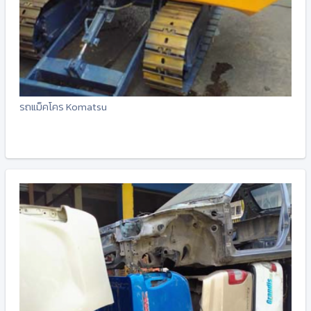
รถแม็คโคร Komatsu
-