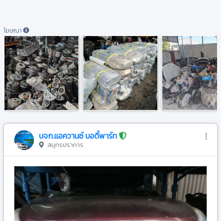
โฆษณา
บจก.แอควานซ์ บอดี้พาร์ท
สมุทรปราการ