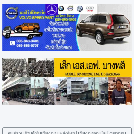
ศูนย์รวม ร้านค้าในเชียงกง แหล่งใหญ่ เซียงกงออนไลน์ ดอทคอม