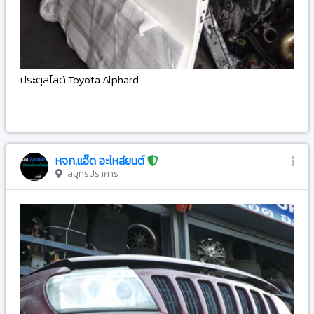
ประตุสไลด์ Toyota Alphard
-
หจก.แอ๊ด อะไหล่ยนต์
สมุทรปราการ