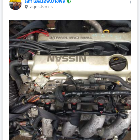
เล็ก เอส.เอฟ.บางพลี
สมุทรปราการ