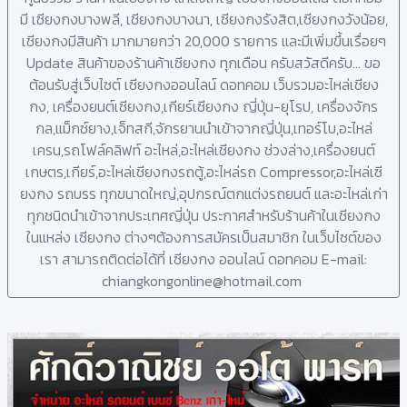
มี เซียงกงบางพลี, เชียงกงบางนา, เซียงกงรังสิต,เซียงกงวังน้อย,
เชียงกงมีสินค้า มากมายกว่า 20,000 รายการ และมีเพิ่มขึ้นเรื่อยๆ
Update สินค้าของร้านค้าเซียงกง ทุกเดือน ครับสวัสดีครับ... ขอ
ต้อนรับสู่เว็บไซต์ เซียงกงออนไลน์ ดอทคอม เว็บรวมอะไหล่เชียง
กง, เครื่องยนต์เซียงกง,เกียร์เซียงกง ญี่ปุ่น-ยุโรป, เครื่องจักร
กล,แม็กซ์ยาง,เจ็ทสกี,จักรยานนำเข้าจากญี่ปุ่น,เทอร์โบ,อะไหล่
เครน,รถโฟล์คลิฟท์ อะไหล่,อะไหล่เชียงกง ช่วงล่าง,เครื่องยนต์
เกษตร,เกียร์,อะไหล่เชียงกงรถตู้,อะไหล่รถ Compressor,อะไหล่เซี
ยงกง รถบรร ทุกขนาดใหญ่,อุปกรณ์ตกแต่งรถยนต์ และอะไหล่เก่า
ทุกชนิดนำเข้าจากประเทศญี่ปุ่น ประกาศสำหรับร้านค้าในเชียงกง
ในแหล่ง เซียงกง ต่างๆต้องการสมัครเป็นสมาชิก ในเว็บไซต์ของ
เรา สามารถติดต่อได้ที่ เซียงกง ออนไลน์ ดอทคอม E-mail:
chiangkongonline@hotmail.com