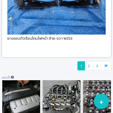
ยางขอบตัวเรือนโคมไฟหน้า ซ้าย-ขวา W253
-
1
2
3
แนะนำ
+