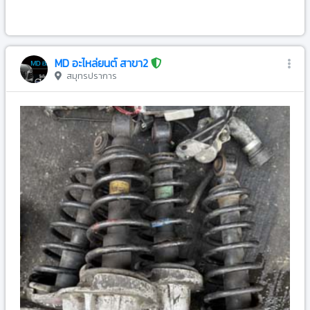
-
MD อะไหล่ยนต์ สาขา2
สมุทรปราการ