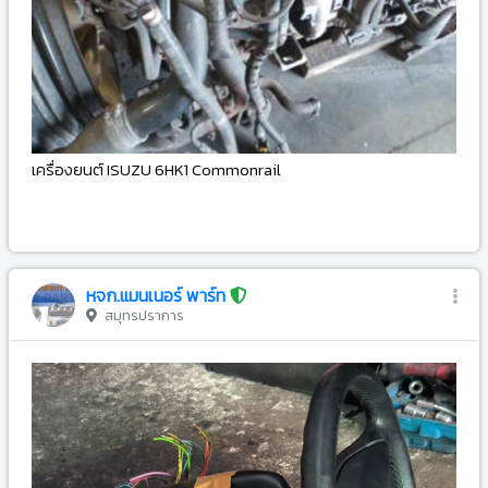
เครื่องยนต์ ISUZU 6HK1 Commonrail
-
หจก.แมนเนอร์ พาร์ท
สมุทรปราการ