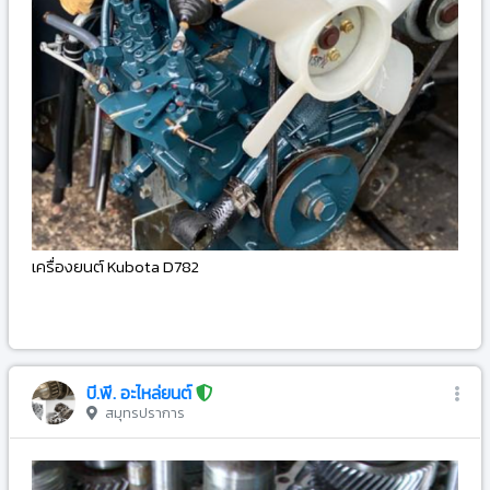
เครื่องยนต์ Kubota D782
-
บี.พี. อะไหล่ยนต์
สมุทรปราการ