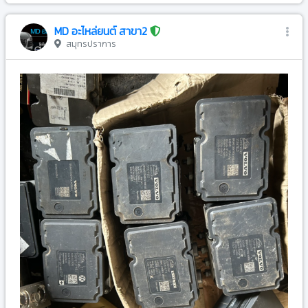
MD อะไหล่ยนต์ สาขา2
สมุทรปราการ