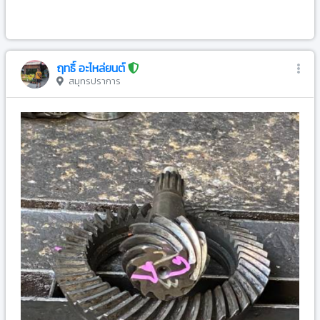
-
ฤทธิ์ อะไหล่ยนต์
สมุทรปราการ