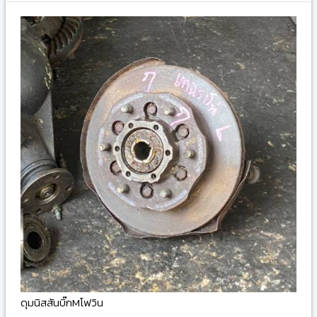
ดุมนิสสันบิ๊กMโฟวิน