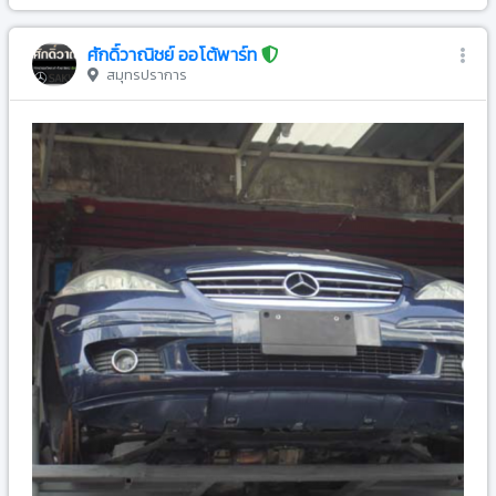
ศักดิ์วาณิชย์ ออโต้พาร์ท
สมุทรปราการ