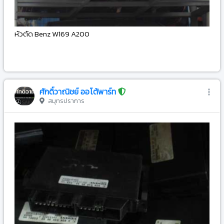
หัวตัด Benz W169 A200
-
ศักดิ์วาณิชย์ ออโต้พาร์ท
สมุทรปราการ