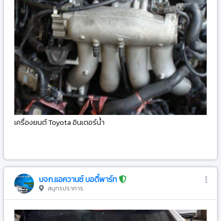
เครื่องยนต์ Toyota อินเตอร์น้ำ
-
บจก.แอควานซ์ บอดี้พาร์ท
สมุทรปราการ