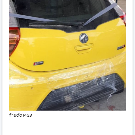
ท้ายตัด MG3
-