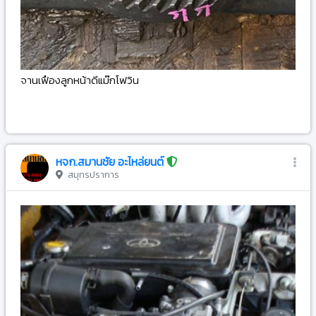
จานเฟืองลูกหน้าดีแม๊กโฟวิน
-
หจก.สมานชัย อะไหล่ยนต์
สมุทรปราการ