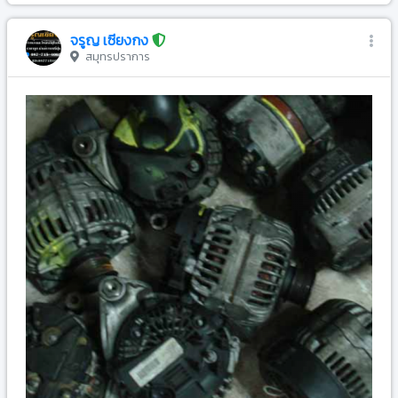
จรูญ เซียงกง
สมุทรปราการ