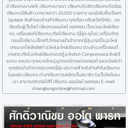
มี เซียงกงบางพลี, เชียงกงบางนา, เซียงกงรังสิต,เซียงกงวังน้อย,
เชียงกงมีสินค้า มากมายกว่า 20,000 รายการ และมีเพิ่มขึ้นเรื่อยๆ
Update สินค้าของร้านค้าเซียงกง ทุกเดือน ครับสวัสดีครับ... ขอ
ต้อนรับสู่เว็บไซต์ เซียงกงออนไลน์ ดอทคอม เว็บรวมอะไหล่เชียง
กง, เครื่องยนต์เซียงกง,เกียร์เซียงกง ญี่ปุ่น-ยุโรป, เครื่องจักร
กล,แม็กซ์ยาง,เจ็ทสกี,จักรยานนำเข้าจากญี่ปุ่น,เทอร์โบ,อะไหล่
เครน,รถโฟล์คลิฟท์ อะไหล่,อะไหล่เชียงกง ช่วงล่าง,เครื่องยนต์
เกษตร,เกียร์,อะไหล่เชียงกงรถตู้,อะไหล่รถ Compressor,อะไหล่เซี
ยงกง รถบรร ทุกขนาดใหญ่,อุปกรณ์ตกแต่งรถยนต์ และอะไหล่เก่า
ทุกชนิดนำเข้าจากประเทศญี่ปุ่น ประกาศสำหรับร้านค้าในเชียงกง
ในแหล่ง เซียงกง ต่างๆต้องการสมัครเป็นสมาชิก ในเว็บไซต์ของ
เรา สามารถติดต่อได้ที่ เซียงกง ออนไลน์ ดอทคอม E-mail:
chiangkongonline@hotmail.com