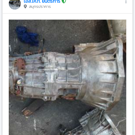
เอส.เค.ที. ยนตรการ
สมุทรปราการ