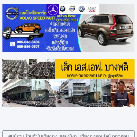
ศูนย์รวม ร้านค้าในเชียงกง แหล่งใหญ่ เซียงกงออนไลน์ ดอทคอม