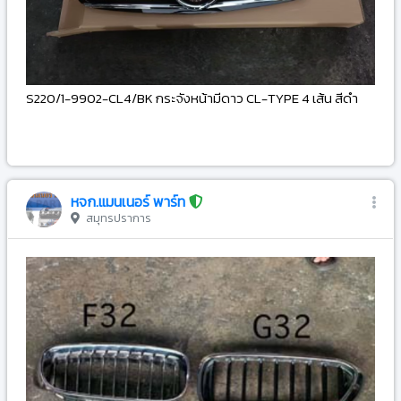
S220/1-9902-CL4/BK กระจังหน้ามีดาว CL-TYPE 4 เส้น สีดำ
-
หจก.แมนเนอร์ พาร์ท
สมุทรปราการ