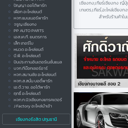
เซียงกง,เกียร์เซียงกง ญี่ปุ
ปัญญา ออโต้พาร์ท
เกษตร,เกียร์,อะไหล่เชียงก
เผือก อะไหล่ยนต์
สำหรับร้านค้าใน
หจก.แมนเนอร์พาร์ท
จรูญ เซียงกง
PP AUTO PARTS
เอส.เค.ที. ยนตรการ
เล็ก เทอร์โบ
หนวด อะไหล่ยนต์
บี.พี. อะไหล่ยนต์
ปินประทานอินเตอร์เนชั่นแนล
บจก.ทีบ๊อกเซอร์อาร์
หจก.สมานชัย อะไหล่ยนต์
หจก.ส.สนั่น บอดี้พาร์ท
เอ.ดี.วาย. ออโต้พาร์ท
ฤทธิ์ อะไหล่ยนต์
หจก.ก.นิวเชียงกงแทรคเตอร์
J Factory อะไหล่นำเข้า
เซียงกงรังสิต ปทุมธานี