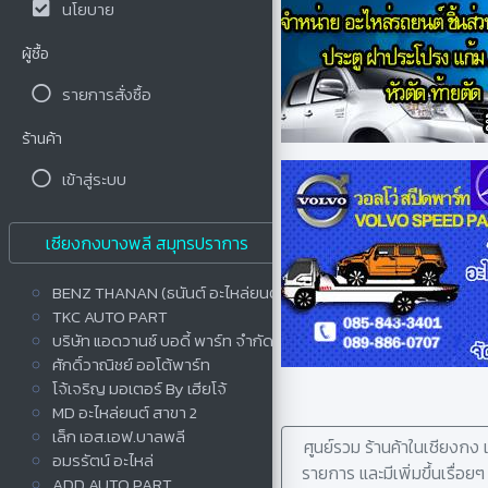
นโยบาย
ผู้ซื้อ
รายการสั่งซื้อ
ร้านค้า
เข้าสู่ระบบ
เซียงกงบางพลี สมุทรปราการ
BENZ THANAN (ธนันต์ อะไหล่ยนต์)
TKC AUTO PART
บริษัท แอดวานซ์ บอดี้ พาร์ท จำกัด
ศักดิ์วาณิชย์ ออโต้พาร์ท
โจ้เจริญ มอเตอร์ By เฮียโจ้
MD อะไหล่ยนต์ สาขา 2
เล็ก เอส.เอฟ.บาลพลี
ศูนย์รวม ร้านค้าในเชียงก
อมรรัตน์ อะไหล่
รายการ และมีเพิ่มขึ้นเรื่อ
ADD AUTO PART