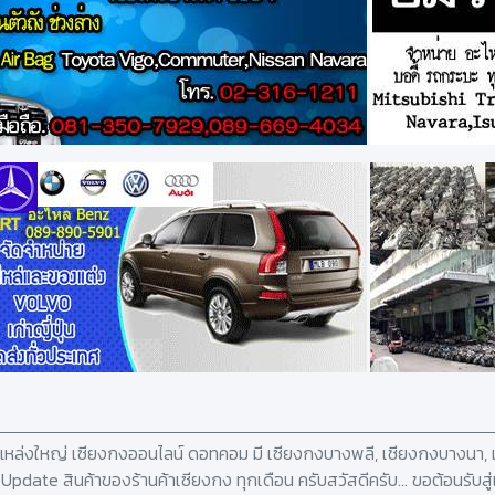
ง แหล่งใหญ่ เซียงกงออนไลน์ ดอทคอม มี เซียงกงบางพลี, เชียงกงบางนา, เ
ยๆ Update สินค้าของร้านค้าเซียงกง ทุกเดือน ครับสวัสดีครับ... ขอต้อนรับส