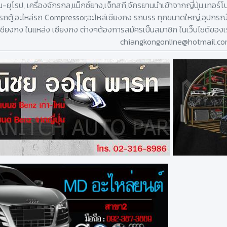
่น-ยุโรป, เครื่องจักรกล,แม็กซ์ยาง,เจ็ทสกี,จักรยานนำเข้าจากญี่ปุ่น,เทอร์
งรถตู้,อะไหล่รถ Compressor,อะไหล่เซียงกง รถบรร ทุกขนาดใหญ่,อุปกรณ์
เชียงกง ในแหล่ง เซียงกง ต่างๆต้องการสมัครเป็นสมาชิก ในเว็บไซต์ของเ
chiangkongonline@hotmail.c