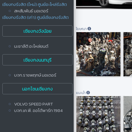
เซียงกงรังสิต (ใหม่) ศูนย์อะไหล่รังสิต
สหสัมพันธ์ มอเตอร์
เซียงกงรังสิต (เก่า) ศูนย์เซียงกงรังสิต
โฆษณา
เซียงกงวังน้อย
นะชาลีติ อะไหล่ยนต์
เซียงกงนนทบุรี
บจก.ราชพฤกษ์ มอเตอร์
นอกโซนเซียงกง
แนะนำ
VOLVO SPEED PART
บจก.เค.พี. ออโต้พาร์ท 1984