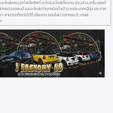
โบ,อะไหล่เครน,รถโฟล์คลิฟท์ อะไหล่,อะไหล่เชียงกง ช่วงล่าง,เครื่องยนต์
ตกแต่งรถยนต์ และอะไหล่เก่าทุกชนิดนำเข้าจากประเทศญี่ปุ่น ประกาศ
รา สามารถติดต่อได้ที่ เซียงกง ออนไลน์ ดอทคอม E-mail:
om