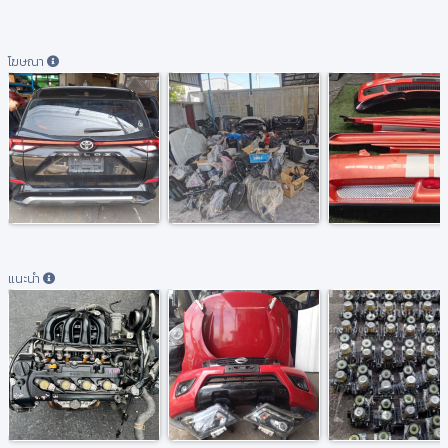
โฆษณา
แนะนำ