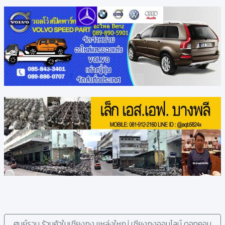
ศูนย์รวม ร้านค้าในเชียงกง แหล่งใหญ่ เซียงกงออนไลน์ ดอทคอม