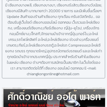
มี เซียงกงบางพลี, เชียงกงบางนา, เซียงกงรังสิต,เซียงกงวังน้อย,
เชียงกงมีสินค้า มากมายกว่า 20,000 รายการ และมีเพิ่มขึ้นเรื่อยๆ
Update สินค้าของร้านค้าเซียงกง ทุกเดือน ครับสวัสดีครับ... ขอ
ต้อนรับสู่เว็บไซต์ เซียงกงออนไลน์ ดอทคอม เว็บรวมอะไหล่เชียง
กง, เครื่องยนต์เซียงกง,เกียร์เซียงกง ญี่ปุ่น-ยุโรป, เครื่องจักร
กล,แม็กซ์ยาง,เจ็ทสกี,จักรยานนำเข้าจากญี่ปุ่น,เทอร์โบ,อะไหล่
เครน,รถโฟล์คลิฟท์ อะไหล่,อะไหล่เชียงกง ช่วงล่าง,เครื่องยนต์
เกษตร,เกียร์,อะไหล่เชียงกงรถตู้,อะไหล่รถ Compressor,อะไหล่เซี
ยงกง รถบรร ทุกขนาดใหญ่,อุปกรณ์ตกแต่งรถยนต์ และอะไหล่เก่า
ทุกชนิดนำเข้าจากประเทศญี่ปุ่น ประกาศสำหรับร้านค้าในเชียงกง
ในแหล่ง เซียงกง ต่างๆต้องการสมัครเป็นสมาชิก ในเว็บไซต์ของ
เรา สามารถติดต่อได้ที่ เซียงกง ออนไลน์ ดอทคอม E-mail:
chiangkongonline@hotmail.com