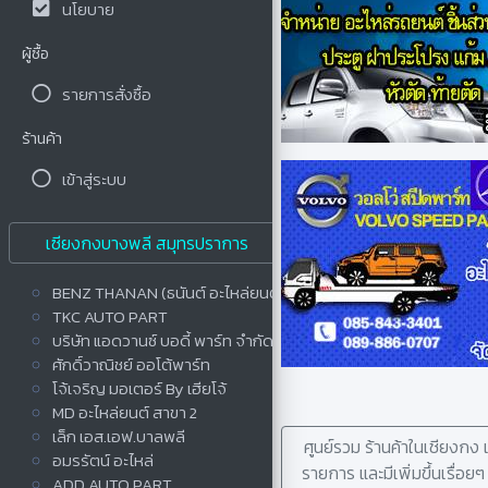
นโยบาย
ผู้ซื้อ
รายการสั่งซื้อ
ร้านค้า
เข้าสู่ระบบ
เซียงกงบางพลี สมุทรปราการ
BENZ THANAN (ธนันต์ อะไหล่ยนต์)
TKC AUTO PART
บริษัท แอดวานซ์ บอดี้ พาร์ท จำกัด
ศักดิ์วาณิชย์ ออโต้พาร์ท
โจ้เจริญ มอเตอร์ By เฮียโจ้
MD อะไหล่ยนต์ สาขา 2
เล็ก เอส.เอฟ.บาลพลี
ศูนย์รวม ร้านค้าในเชียงก
อมรรัตน์ อะไหล่
รายการ และมีเพิ่มขึ้นเรื่อ
ADD AUTO PART