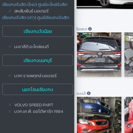
เซียงกงรังสิต (ใหม่) ศูนย์อะไหล่รังสิต
สหสัมพันธ์ มอเตอร์
เซียงกงรังสิต (เก่า) ศูนย์เซียงกงรังสิต
โฆษณา
เซียงกงวังน้อย
นะชาลีติ อะไหล่ยนต์
เซียงกงนนทบุรี
บจก.ราชพฤกษ์ มอเตอร์
นอกโซนเซียงกง
แนะนำ
VOLVO SPEED PART
บจก.เค.พี. ออโต้พาร์ท 1984