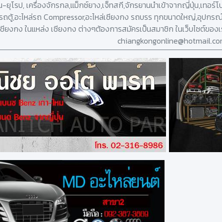
่น-ยุโรป, เครื่องจักรกล,แม็กซ์ยาง,เจ็ทสกี,จักรยานนำเข้าจากญี่ปุ่น,เทอร์
งรถตู้,อะไหล่รถ Compressor,อะไหล่เซียงกง รถบรร ทุกขนาดใหญ่,อุปกรณ์
เชียงกง ในแหล่ง เซียงกง ต่างๆต้องการสมัครเป็นสมาชิก ในเว็บไซต์ของเ
chiangkongonline@hotmail.c