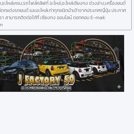
โบ,อะไหล่เครน,รถโฟล์คลิฟท์ อะไหล่,อะไหล่เชียงกง ช่วงล่าง,เครื่องยนต์
ตกแต่งรถยนต์ และอะไหล่เก่าทุกชนิดนำเข้าจากประเทศญี่ปุ่น ประกาศ
รา สามารถติดต่อได้ที่ เซียงกง ออนไลน์ ดอทคอม E-mail:
om