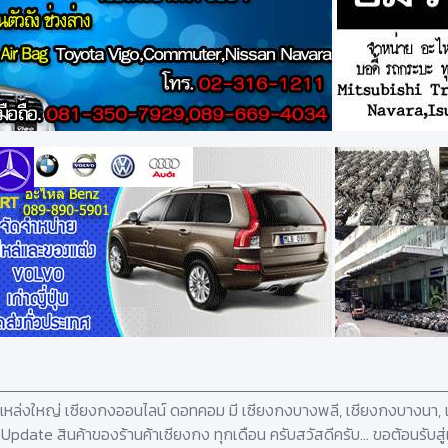
ง แหล่งใหญ่ เซียงกงออนไลน์ ดอทคอม มี เซียงกงบางพลี, เชียงกงบางนา, เ
ยๆ Update สินค้าของร้านค้าเซียงกง ทุกเดือน ครับสวัสดีครับ... ขอต้อนรับส