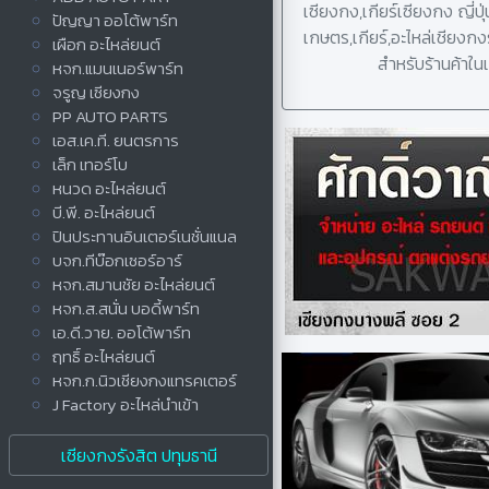
เซียงกง,เกียร์เซียงกง ญี่ปุ
ปัญญา ออโต้พาร์ท
เกษตร,เกียร์,อะไหล่เชียงก
เผือก อะไหล่ยนต์
สำหรับร้านค้าใน
หจก.แมนเนอร์พาร์ท
จรูญ เซียงกง
PP AUTO PARTS
เอส.เค.ที. ยนตรการ
เล็ก เทอร์โบ
หนวด อะไหล่ยนต์
บี.พี. อะไหล่ยนต์
ปินประทานอินเตอร์เนชั่นแนล
บจก.ทีบ๊อกเซอร์อาร์
หจก.สมานชัย อะไหล่ยนต์
หจก.ส.สนั่น บอดี้พาร์ท
เอ.ดี.วาย. ออโต้พาร์ท
ฤทธิ์ อะไหล่ยนต์
หจก.ก.นิวเชียงกงแทรคเตอร์
J Factory อะไหล่นำเข้า
เซียงกงรังสิต ปทุมธานี