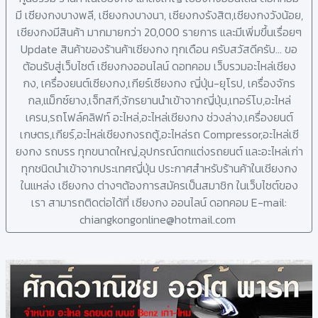
มี เซียงกงบางพลี, เชียงกงบางนา, เซียงกงรังสิต,เซียงกงวังน้อย,
เชียงกงมีสินค้า มากมายกว่า 20,000 รายการ และมีเพิ่มขึ้นเรื่อยๆ
Update สินค้าของร้านค้าเซียงกง ทุกเดือน ครับสวัสดีครับ... ขอ
ต้อนรับสู่เว็บไซต์ เซียงกงออนไลน์ ดอทคอม เว็บรวมอะไหล่เชียง
กง, เครื่องยนต์เซียงกง,เกียร์เซียงกง ญี่ปุ่น-ยุโรป, เครื่องจักร
กล,แม็กซ์ยาง,เจ็ทสกี,จักรยานนำเข้าจากญี่ปุ่น,เทอร์โบ,อะไหล่
เครน,รถโฟล์คลิฟท์ อะไหล่,อะไหล่เชียงกง ช่วงล่าง,เครื่องยนต์
เกษตร,เกียร์,อะไหล่เชียงกงรถตู้,อะไหล่รถ Compressor,อะไหล่เซี
ยงกง รถบรร ทุกขนาดใหญ่,อุปกรณ์ตกแต่งรถยนต์ และอะไหล่เก่า
ทุกชนิดนำเข้าจากประเทศญี่ปุ่น ประกาศสำหรับร้านค้าในเชียงกง
ในแหล่ง เซียงกง ต่างๆต้องการสมัครเป็นสมาชิก ในเว็บไซต์ของ
เรา สามารถติดต่อได้ที่ เซียงกง ออนไลน์ ดอทคอม E-mail:
chiangkongonline@hotmail.com