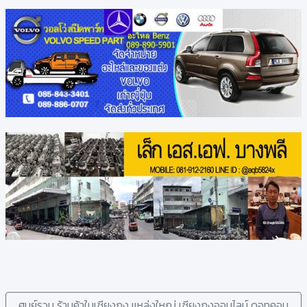
ศูนย์รวม ร้านค้าในเชียงกง แหล่งใหญ่ เซียงกงออนไลน์ ดอทคอม