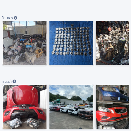
โฆษณา
แนะนำ