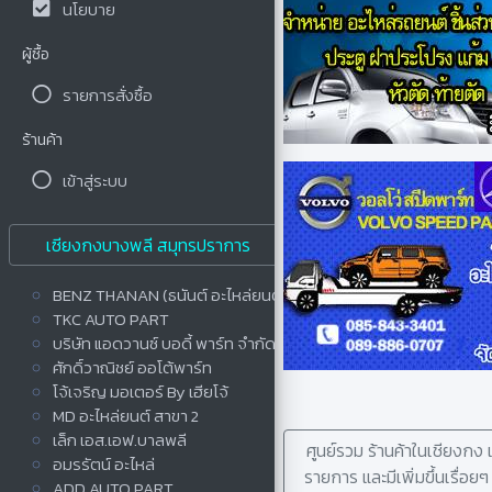
นโยบาย
ผู้ซื้อ
รายการสั่งซื้อ
ร้านค้า
เข้าสู่ระบบ
เซียงกงบางพลี สมุทรปราการ
BENZ THANAN (ธนันต์ อะไหล่ยนต์)
TKC AUTO PART
บริษัท แอดวานซ์ บอดี้ พาร์ท จำกัด
ศักดิ์วาณิชย์ ออโต้พาร์ท
โจ้เจริญ มอเตอร์ By เฮียโจ้
MD อะไหล่ยนต์ สาขา 2
เล็ก เอส.เอฟ.บาลพลี
ศูนย์รวม ร้านค้าในเชียงก
อมรรัตน์ อะไหล่
รายการ และมีเพิ่มขึ้นเรื่อ
ADD AUTO PART