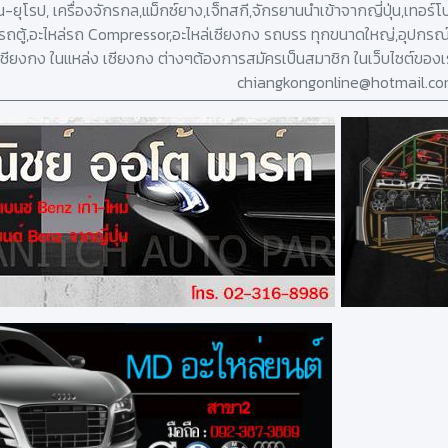
่น-ยุโรป, เครื่องจักรกล,แม็กซ์ยาง,เจ็ทสกี,จักรยานนำเข้าจากญี่ปุ่น,เทอร์
งรถตู้,อะไหล่รถ Compressor,อะไหล่เซียงกง รถบรร ทุกขนาดใหญ่,อุปกรณ์
เชียงกง ในแหล่ง เซียงกง ต่างๆต้องการสมัครเป็นสมาชิก ในเว็บไซต์ของเ
chiangkongonline@hotmail.c