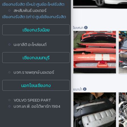
เซียงกงรังสิต (ใหม่) ศูนย์อะไหล่รังสิต
สหสัมพันธ์ มอเตอร์
เซียงกงรังสิต (เก่า) ศูนย์เซียงกงรังสิต
โฆษณา
เซียงกงวังน้อย
นะชาลีติ อะไหล่ยนต์
เซียงกงนนทบุรี
บจก.ราชพฤกษ์ มอเตอร์
นอกโซนเซียงกง
แนะนำ
VOLVO SPEED PART
บจก.เค.พี. ออโต้พาร์ท 1984