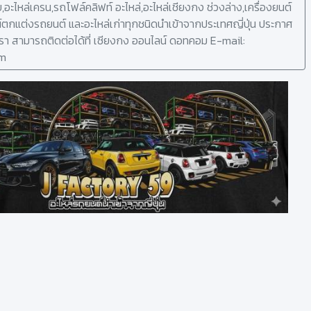
โบ,อะไหล่เครน,รถโฟล์คลิฟท์ อะไหล่,อะไหล่เชียงกง ช่วงล่าง,เครื่องยนต์
ตกแต่งรถยนต์ และอะไหล่เก่าทุกชนิดนำเข้าจากประเทศญี่ปุ่น ประกาศ
รา สามารถติดต่อได้ที่ เซียงกง ออนไลน์ ดอทคอม E-mail:
om