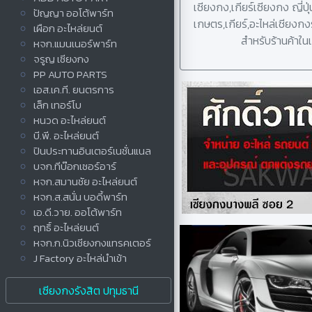
เซียงกง,เกียร์เซียงกง ญี่ปุ
ปัญญา ออโต้พาร์ท
เกษตร,เกียร์,อะไหล่เชียงก
เผือก อะไหล่ยนต์
สำหรับร้านค้าใน
หจก.แมนเนอร์พาร์ท
จรูญ เซียงกง
PP AUTO PARTS
เอส.เค.ที. ยนตรการ
เล็ก เทอร์โบ
หนวด อะไหล่ยนต์
บี.พี. อะไหล่ยนต์
ปินประทานอินเตอร์เนชั่นแนล
บจก.ทีบ๊อกเซอร์อาร์
หจก.สมานชัย อะไหล่ยนต์
หจก.ส.สนั่น บอดี้พาร์ท
เอ.ดี.วาย. ออโต้พาร์ท
ฤทธิ์ อะไหล่ยนต์
หจก.ก.นิวเชียงกงแทรคเตอร์
J Factory อะไหล่นำเข้า
เซียงกงรังสิต ปทุมธานี