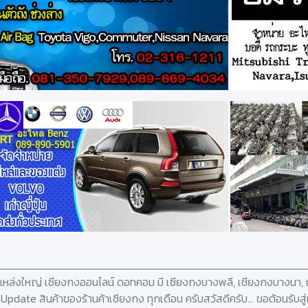
ง แหล่งใหญ่ เซียงกงออนไลน์ ดอทคอม มี เซียงกงบางพลี, เชียงกงบางนา, เ
ยๆ Update สินค้าของร้านค้าเซียงกง ทุกเดือน ครับสวัสดีครับ... ขอต้อนรับส