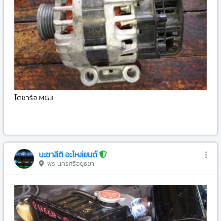
ไดชาร์จ MG3
-
นะชาลีติ อะไหล่ยนต์
พระนครศรีอยุธยา