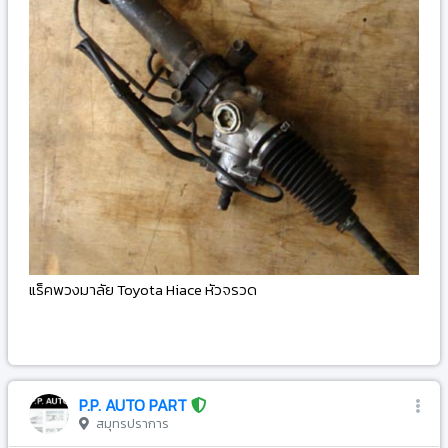
แร็คพวงมาลัย Toyota Hiace หัวจรวด
-
P.P. AUTO PART
สมุทรปราการ