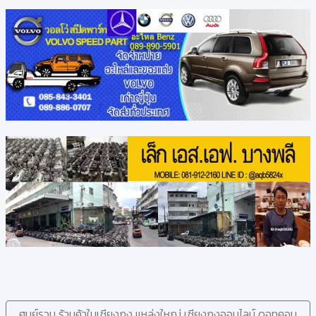
ศูนย์รวม ร้านค้าในเชียงกง แหล่งใหญ่ เซียงกงออนไลน์ ดอทคอม