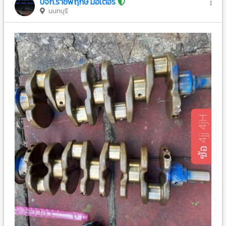
บจก.ราชพฤกษ์ มอเตอร์
นนทบุรี