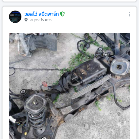
วอลโว่ สปีดพาร์ท
สมุทรปราการ