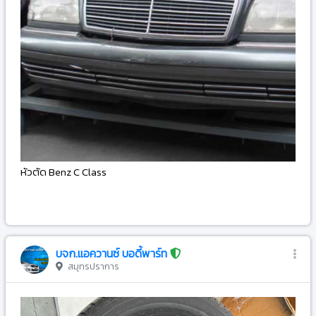
หัวตัด Benz C Class
-
บจก.แอควานซ์ บอดี้พาร์ท
สมุทรปราการ