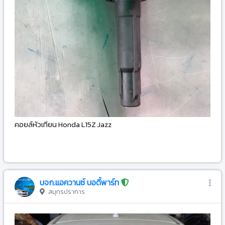
คอยล์หัวเทียน Honda L15Z Jazz
-
บจก.แอควานซ์ บอดี้พาร์ท
สมุทรปราการ