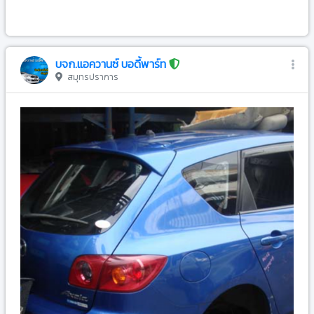
-
บจก.แอควานซ์ บอดี้พาร์ท
สมุทรปราการ