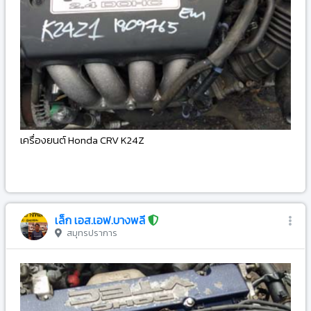
เครื่องยนต์ Honda CRV K24Z
-
เล็ก เอส.เอฟ.บางพลี
สมุทรปราการ