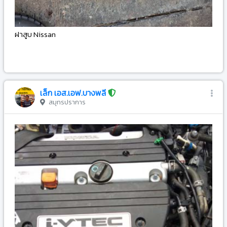
ฝาสูบ Nissan
-
เล็ก เอส.เอฟ.บางพลี
สมุทรปราการ