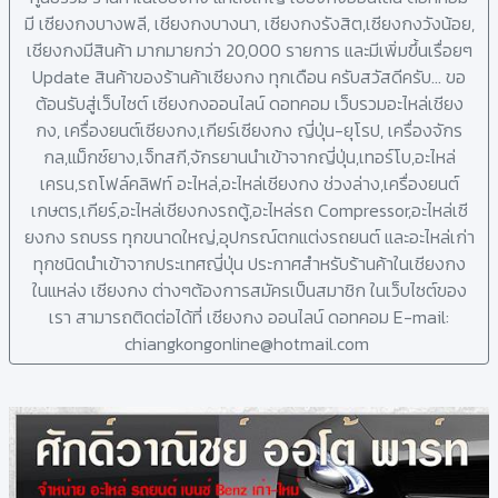
มี เซียงกงบางพลี, เชียงกงบางนา, เซียงกงรังสิต,เซียงกงวังน้อย,
เชียงกงมีสินค้า มากมายกว่า 20,000 รายการ และมีเพิ่มขึ้นเรื่อยๆ
Update สินค้าของร้านค้าเซียงกง ทุกเดือน ครับสวัสดีครับ... ขอ
ต้อนรับสู่เว็บไซต์ เซียงกงออนไลน์ ดอทคอม เว็บรวมอะไหล่เชียง
กง, เครื่องยนต์เซียงกง,เกียร์เซียงกง ญี่ปุ่น-ยุโรป, เครื่องจักร
กล,แม็กซ์ยาง,เจ็ทสกี,จักรยานนำเข้าจากญี่ปุ่น,เทอร์โบ,อะไหล่
เครน,รถโฟล์คลิฟท์ อะไหล่,อะไหล่เชียงกง ช่วงล่าง,เครื่องยนต์
เกษตร,เกียร์,อะไหล่เชียงกงรถตู้,อะไหล่รถ Compressor,อะไหล่เซี
ยงกง รถบรร ทุกขนาดใหญ่,อุปกรณ์ตกแต่งรถยนต์ และอะไหล่เก่า
ทุกชนิดนำเข้าจากประเทศญี่ปุ่น ประกาศสำหรับร้านค้าในเชียงกง
ในแหล่ง เซียงกง ต่างๆต้องการสมัครเป็นสมาชิก ในเว็บไซต์ของ
เรา สามารถติดต่อได้ที่ เซียงกง ออนไลน์ ดอทคอม E-mail:
chiangkongonline@hotmail.com