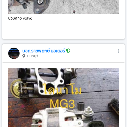
ช่วงล่าง volvo
-
บจก.ราชพฤกษ์ มอเตอร์
นนทบุรี