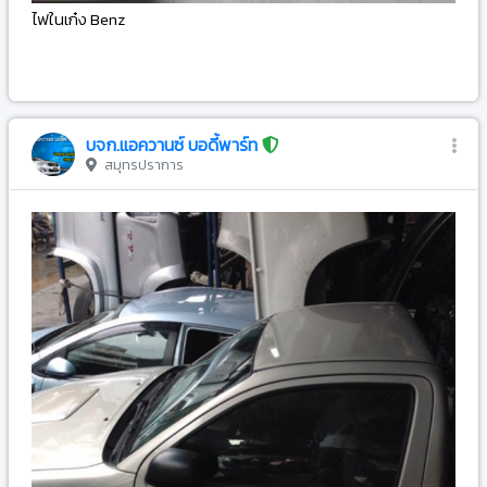
ไฟในเก๋ง Benz
-
บจก.แอควานซ์ บอดี้พาร์ท
สมุทรปราการ