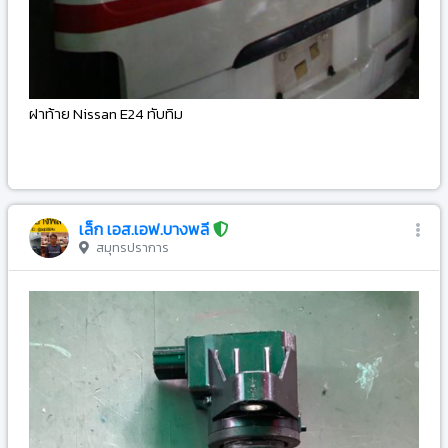
ฝาท้าย Nissan E24 ทับทิม
-
เล็ก เอส.เอฟ.บางพลี
สมุทรปราการ